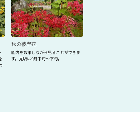
秋の彼岸花
・
園内を散策しながら見ることができま
を
す。見頃は9月中旬～下旬。
わ