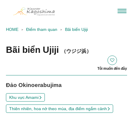
HOME
Điểm tham quan
Bãi biển Ujiji
Bãi biển Ujiji
（ウジジ浜）
Tôi muốn đến đây
Đảo Okinoerabujima
Khu vực Amami
Thiên nhiên, hoa nở theo mùa, địa điểm ngắm cảnh