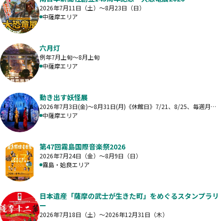
2026年7月11日（土）～8月23日（日）
中薩摩エリア
六月灯
例年7月上旬～8月上旬
中薩摩エリア
動き出す妖怪展
2026年7月3日(金)～8月31日(月)《休館日》7/21、8/25、毎週月曜
日（祝日と最終日を除く）
中薩摩エリア
第47回霧島国際音楽祭2026
2026年7月24日（金）～8月9日（日）
霧島・姶良エリア
日本遺産「薩摩の武士が生きた町」をめぐるスタンプラリ
ー
2026年7月18日（土）～2026年12月31日（木）