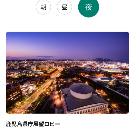
夜
朝
昼
鹿児島県庁展望ロビー