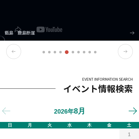
八月踊り
【神トレイル】霧島・えびの高原ロングトレイル
花瀬川の石畳
屋久島
甑島 鹿島断崖
伝統的工芸品
鹿児島ループ／鹿児島観光PR
鹿児島ジオストーリー
羽島観光船 A.沖の島（猿ケ島）回遊コース
知覧茶
EVENT INFORMATION SEARCH
イベント情報検索
8月
2026年
日
月
火
水
木
金
土
1