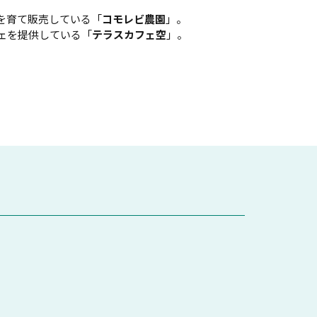
を育て販売している「
コモレビ農園
」。
ェを提供している「
テラスカフェ空
」。