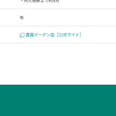
・阿久根駅より約8分
有
農園ガーデン空［公式サイト］