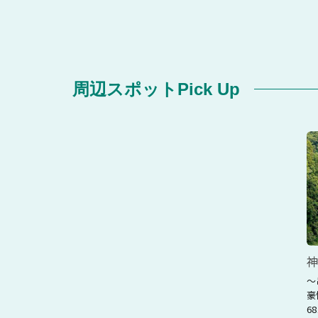
周辺スポットPick Up
神
～
豪
6