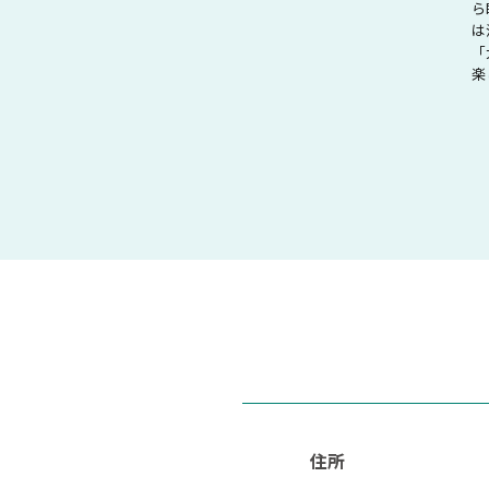
ら
は
「
楽
住所