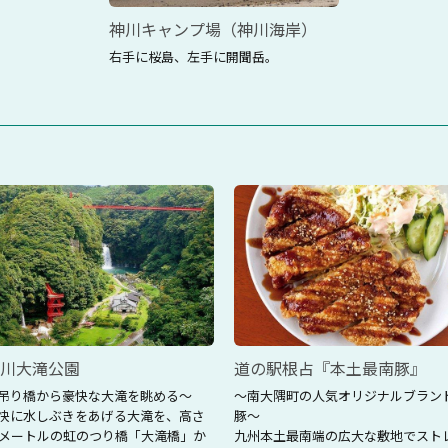
神川キャンプ場（神川海岸）
右手に桜島、左手に開聞岳。
川大滝公園
道の駅根占『本土最南豚』
吊り橋から豪快な大滝を眺める～
～南大隅町の人気オリジナルブラン
快に水しぶきをあげる大滝を、高さ
豚～
8メートルの虹のつり橋「大滝橋」か
九州本土最南端の広大な敷地でスト