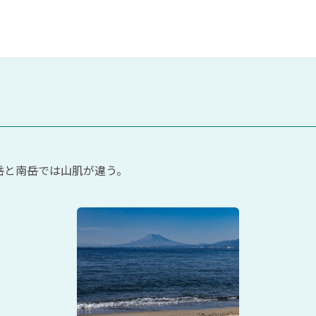
岳と南岳では山肌が違う。