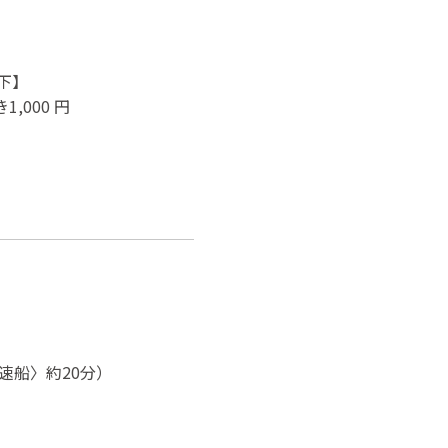
下】
,000 円
速船〉約20分）