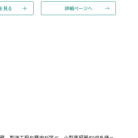
を見る
詳細ページへ
酎蔵。製造工程や歴史が学べ、小型蒸留器やVRを使っ