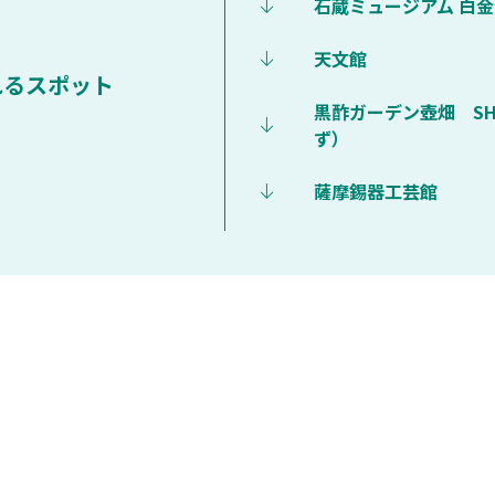
石蔵ミュージアム 白
天文館
れるスポット
黒酢ガーデン壺畑 SHO
ず）
薩摩錫器工芸館