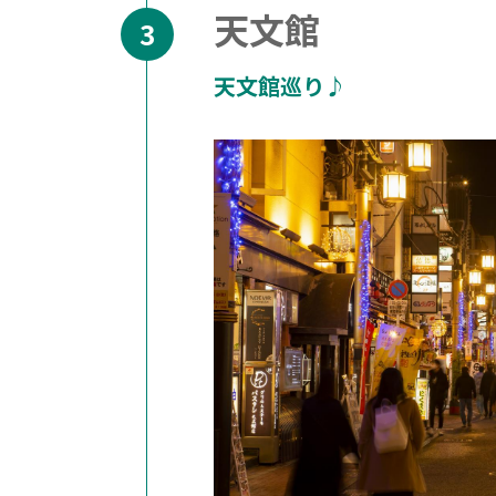
天文館
天文館巡り♪