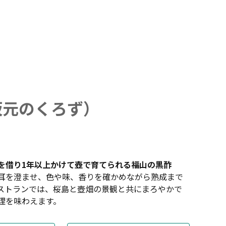
（坂元のくろず）
を借り1年以上かけて壺で育てられる福山の黒酢
耳を澄ませ、色や味、香りを確かめながら熟成まで
ストランでは、桜島と壺畑の景観と共にまろやかで
理を味わえます。