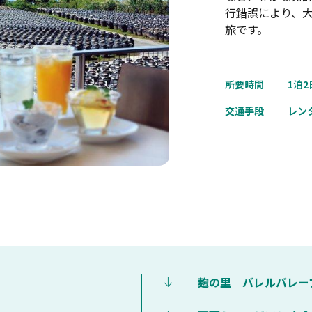
行錯誤により、
旅です。
所要時間
｜
1泊2
交通手段
｜
レン
麹の里 バレルバレー