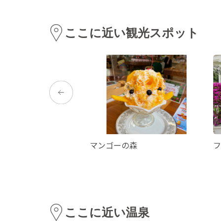
ここに近い観光スポット
らきき）神社
マンゴーの森
フ
ここに近い温泉