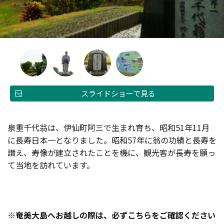
スライドショーで見る
泉重千代翁は、伊仙町阿三で生まれ育ち、昭和51年11月
に長寿日本一となりました。昭和57年に翁の功績と長寿を
讃え、寿像が建立されたことを機に、観光客が長寿を願っ
て当地を訪れています。
※奄美大島へお越しの際は、必ず
こちら
をご確認ください