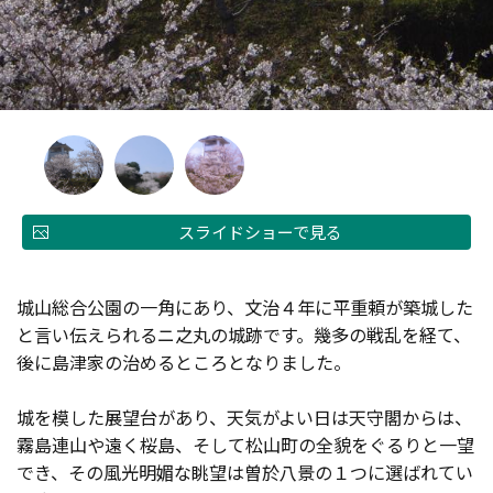
スライドショーで見る
城山総合公園の一角にあり、文治４年に平重頼が築城した
と言い伝えられるニ之丸の城跡です。幾多の戦乱を経て、
後に島津家の治めるところとなりました。
城を模した展望台があり、天気がよい日は天守閣からは、
霧島連山や遠く桜島、そして松山町の全貌をぐるりと一望
でき、その風光明媚な眺望は曽於八景の１つに選ばれてい