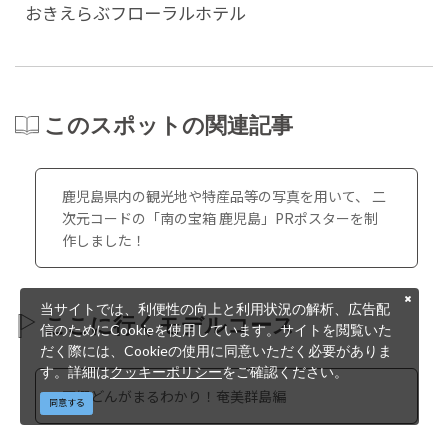
おきえらぶフローラルホテル
このスポットの関連記事
鹿児島県内の観光地や特産品等の写真を用いて、 二
次元コードの「南の宝箱 鹿児島」PRポスターを制
作しました！
当サイトでは、利便性の向上と利用状況の解析、広告配
ここに行くモデルコース
信のためにCookieを使用しています。サイトを閲覧いた
だく際には、Cookieの使用に同意いただく必要がありま
す。詳細は
クッキーポリシー
をご確認ください。
西郷どんがまるわかり！奄美群島編
同意する