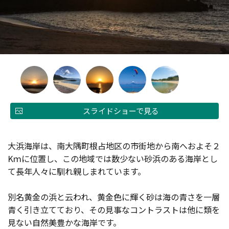
スライドショーで見る
大浜海岸は、南大隅町根占地区の市街地から南へおよそ２
Kｍに位置し、この地域では数少ない砂浜のある海岸とし
て長年人々に馴れ親しまれています。
別名黄金の浜と云われ、黄金色に輝く砂は海の青さを一層
青く引き立てており、その見事なコントラストは他に類を
見ない自然美豊かな海岸です。