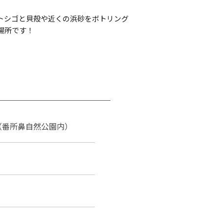
トシゴと貝殻や近くの浜砂をボトリング
場所です！
-2（番所鼻自然公園内）