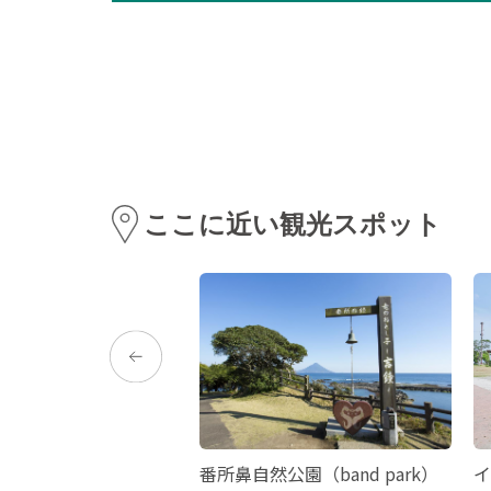
ここに近い観光スポット
公園
番所鼻自然公園（band park）
イ