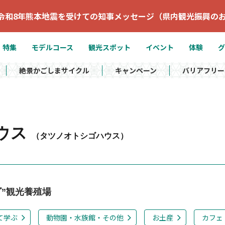
令和8年熊本地震を受けての知事メッセージ（県内観光振興の
特集
モデルコース
観光スポット
イベント
体験
グ
絶景かごしまサイクル
キャンペーン
バリアフリー
ウス
（タツノオトシゴハウス）
”観光養殖場
て学ぶ
動物園・水族館・その他
お土産
カフェ