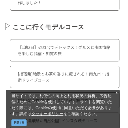
作しました！
ここに行くモデルコース
【1泊2日】砂風呂でデトックス！グルメと南国情緒
を楽しむ指宿・知覧の旅
[指宿発]絶景とお茶の香りに癒される！南九州・指
宿ドライブコース
当サイトでは、利便性の向上と利用状況の解析、広告配
[指宿発]知覧特攻平和会館と武家屋敷をめぐる旅
信のためにCookieを使用しています。サイトを閲覧いた
だく際には、Cookieの使用に同意いただく必要がありま
す。詳細は
クッキーポリシー
をご確認ください。
[薩南海岸県立自然公園] インスタ映えコース
同意する