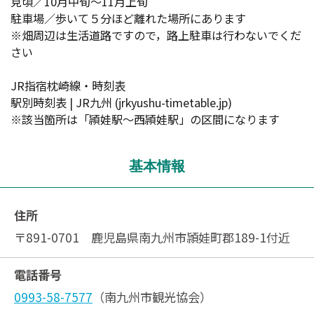
見頃／10月中旬～11月上旬
駐車場／歩いて５分ほど離れた場所にあります
※畑周辺は生活道路ですので，路上駐車は行わないでくだ
さい
JR指宿枕崎線・時刻表
駅別時刻表 | JR九州 (jrkyushu-timetable.jp)
※該当箇所は「頴娃駅～西頴娃駅」の区間になります
基本情報
住所
〒891-0701 鹿児島県南九州市頴娃町郡189-1付近
電話番号
0993-58-7577
（南九州市観光協会）