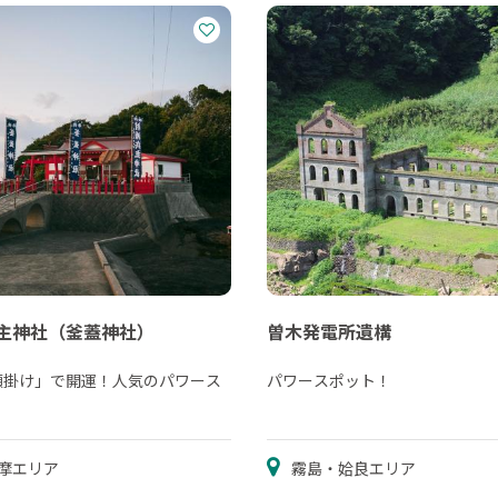
主神社（釜蓋神社）
曽木発電所遺構
願掛け」で開運！人気のパワース
パワースポット！
！
摩エリア
霧島・姶良エリア