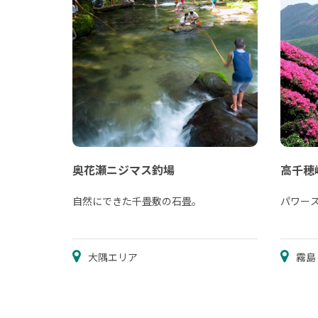
奥花瀬ニジマス釣場
高千穂
自然にできた千畳敷の石畳。
パワー
大隅エリア
霧島