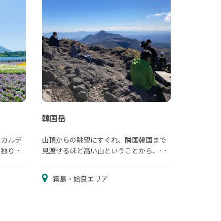
韓国岳
のカルデ
山頂からの眺望にすぐれ、隣国韓国まで
を独り占
見渡せるほど高い山ということから、そ
の名がついたといわれています。
霧島・姶良エリア