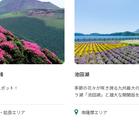
峰
池田湖
スポット！
季節の花々が咲き誇る九州最大
ラ湖「池田湖」と雄大な開聞岳
め！
・姶良エリア
南薩摩エリア