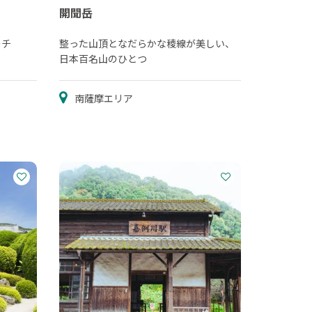
開聞岳
ーチ
整った山頂となだらかな稜線が美しい、
日本百名山のひとつ
南薩摩エリア