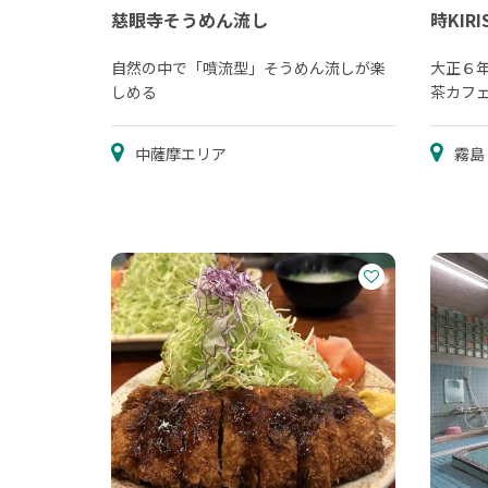
慈眼寺そうめん流し
時KIRI
自然の中で「噴流型」そうめん流しが楽
大正６
しめる
茶カフ
中薩摩エリア
霧島