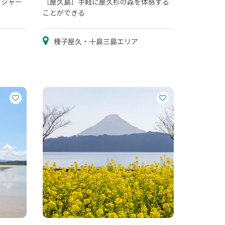
レジャー
［屋久島］手軽に屋久杉の森を体感する
ことができる
種子屋久・十島三島エリア