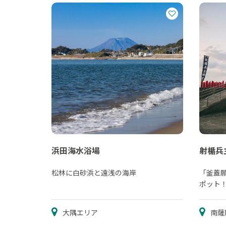
浜田海水浴場
射楯兵
松林に白砂浜と遠浅の海岸
「釜蓋
ポット
大隅エリア
南薩