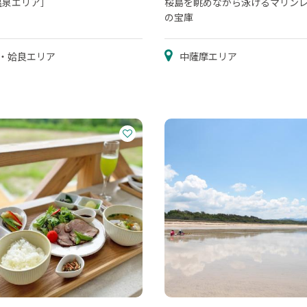
温泉エリア］
桜島を眺めながら泳げるマリン
の宝庫
・姶良エリア
中薩摩エリア