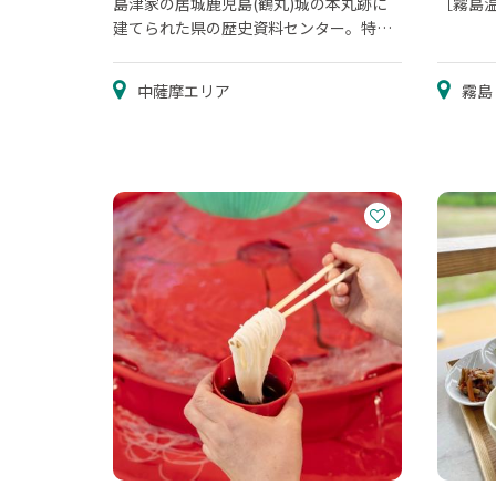
島津家の居城鹿児島(鶴丸)城の本丸跡に
［霧島
建てられた県の歴史資料センター。特に
幕末維新期の資料が充実
中薩摩エリア
霧島