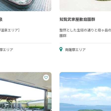
泉
知覧武家屋敷庭園群
野温泉エリア］
整然とした生垣の通りと母ヶ岳
園群
摩エリア
南薩摩エリア