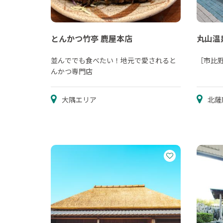
とんかつ竹亭 鹿屋本店
丸山温
並んででも食べたい！地元で愛されると
［市比
んかつ専門店
大隅エリア
北薩