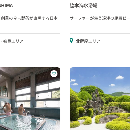
SHIMA
脇本海水浴場
年創業の今吉製茶が直営する日本
サーファーが集う遠浅の絶景ビ
ェ
・姶良エリア
北薩摩エリア