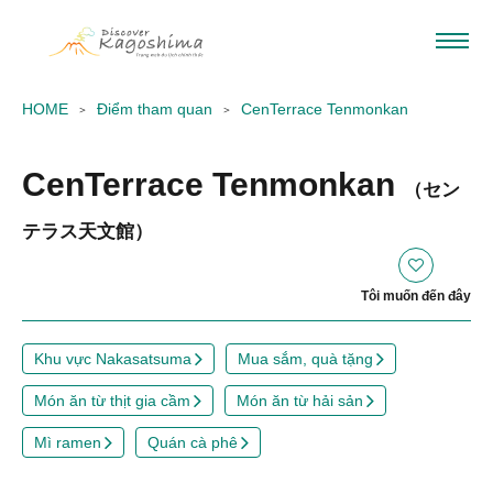
HOME
Điểm tham quan
CenTerrace Tenmonkan
CenTerrace Tenmonkan
（セン
テラス天文館）
Tôi muốn đến đây
Khu vực Nakasatsuma
Mua sắm, quà tặng
Món ăn từ thịt gia cầm
Món ăn từ hải sản
Mì ramen
Quán cà phê