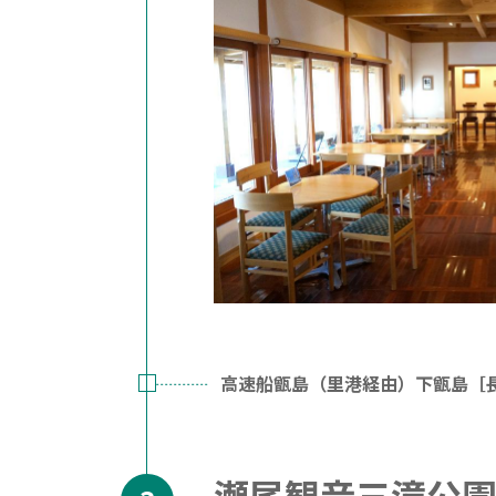
高速船甑島（里港経由）下甑島［長
瀬尾観音三滝公