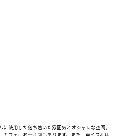
んに使用した落ち着いた雰囲気とオシャレな空間。
、カフェ、お土産店もあります。また、車イス利用