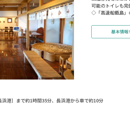
可能のトイレも完
◇「高速船甑島」
基本情報
浜港］まで約1時間35分、長浜港から車で約10分
園