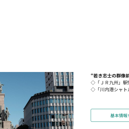
“若き志士の群像前
◇「ＪＲ九州」駅
◇「川内港シャト
基本情報