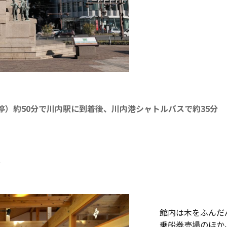
各停）約50分で川内駅に到着後、川内港シャトルバスで約35分
ル
館内は木をふんだ
乗船券売場のほか