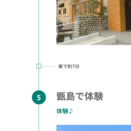
車で約7分
甑島で体験
体験♪