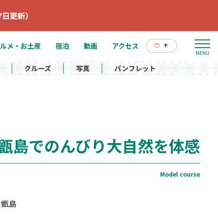
7日更新）
+
ルメ・お土産
宿泊
動画
アクセス
クルーズ
写真
パンフレット
甑島でのんびり大自然を体感
ド甑島