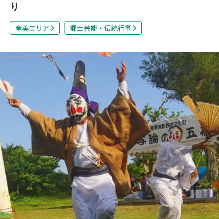
り
奄美エリア
郷土芸能・伝統行事