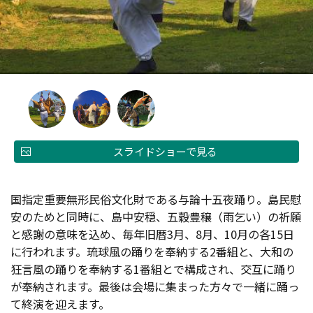
スライドショーで見る
国指定重要無形民俗文化財である与論十五夜踊り。島民慰
安のためと同時に、島中安穏、五穀豊穣（雨乞い）の祈願
と感謝の意味を込め、毎年旧暦3月、8月、10月の各15日
に行われます。琉球風の踊りを奉納する2番組と、大和の
狂言風の踊りを奉納する1番組とで構成され、交互に踊り
が奉納されます。最後は会場に集まった方々で一緒に踊っ
て終演を迎えます。