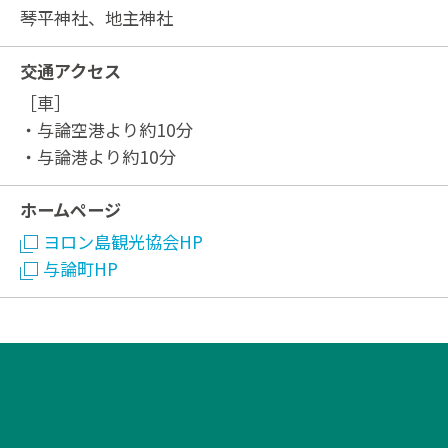
琴平神社、地主神社
交通アクセス
［車］
・与論空港より約10分
・与論港より約10分
ホームページ
ヨロン島観光協会HP
与論町HP