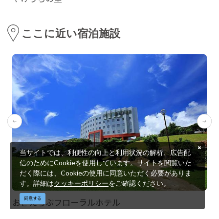
ここに近い宿泊施設
当サイトでは、利便性の向上と利用状況の解析、広告配
信のためにCookieを使用しています。サイトを閲覧いた
だく際には、Cookieの使用に同意いただく必要がありま
す。詳細は
クッキーポリシー
をご確認ください。
同意する
おきえらぶフローラルホテル