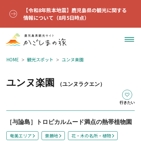
【令和8年熊本地震】鹿児島県の観光に関する
情報について（8月5日時点）
HOME
観光スポット
ユンヌ楽園
ユンヌ楽園
（ユンヌラクエン）
行きたい
［与論島］トロピカルムード満点の熱帯植物園
奄美エリア
景勝地
花・木の名所・植物