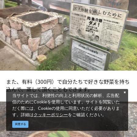
また、有料（300円）で自分たちで好きな野菜を持ち
込んで、蒸して頂くこともできます。
当サイトでは、利便性の向上と利用状況の解析、広告配
信のためにCookieを使用しています。サイトを閲覧いた
だく際には、Cookieの使用に同意いただく必要がありま
す。詳細は
クッキーポリシー
をご確認ください。
同意する