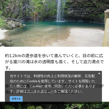
約1.2kmの遊歩道を歩いて進んでいくと、目の前に広
がる雄川の滝は水の透明度も高く、そして迫力満点で
す。
当サイトでは、利便性の向上と利用状況の解析、広告配
信のためにCookieを使用しています。サイトを閲覧いた
歩いている途中も、隣は雄川の滝の下流にあたる川が
だく際には、Cookieの使用に同意いただく必要がありま
流れ、そのせせらぎに癒やされますよ。
す。詳細は
クッキーポリシー
をご確認ください。
同意する