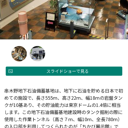
スライドショーで見る
串木野地下石油備蓄基地は、地下に石油を貯める日本で初
めての施設で、長さ555ｍ、高さ22ｍ、幅18ｍの岩盤タン
クが10基あり、その貯油能力は東京ドームの1.4倍に相当
します。この地下石油備蓄基地建設時のタンク掘削の際に
使用した作業トンネル（高さ７ｍ、幅10ｍ、全長780ｍ）
の入口部を利用してつくられたのが「ちかび展示館」で