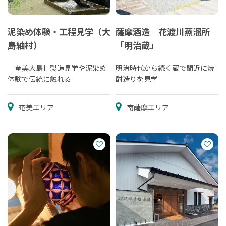
泥染め体験・工程見学（大
薩摩酒造 花渡川蒸溜所
島紬村）
「明治蔵」
［奄美大島］製造見学や泥染め
明治時代から続く蔵で間近に焼
体験で伝統に触れる
酎造りを見学
奄美エリア
南薩摩エリア