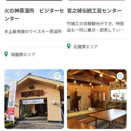
火の神蒸溜所 ビジターセ
宮之城伝統工芸センター
ンター
竹細工の体験観光ができ、特産
品も一同に展示・即売していま
本土最南端のウイスキー蒸溜所
す。
北薩摩エリア
南薩摩エリア