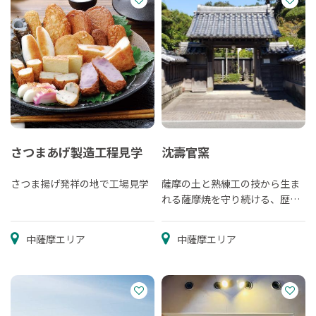
さつまあげ製造工程見学
沈壽官窯
さつま揚げ発祥の地で工場見学
薩摩の土と熟練工の技から生ま
れる薩摩焼を守り続ける、歴史
ある窯元
中薩摩エリア
中薩摩エリア