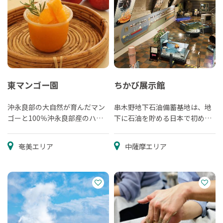
東マンゴー園
ちかび展示館
沖永良部の大自然が育んだマン
串木野地下石油備蓄基地は、地
ゴーと100％沖永良部産のハチ
下に石油を貯める日本で初めて
ミツ
の施設です。
奄美エリア
中薩摩エリア