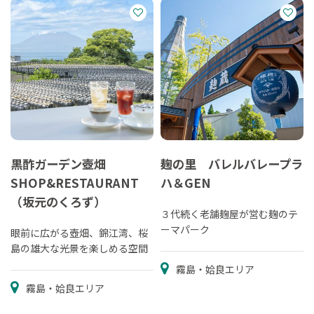
黒酢ガーデン壺畑
麹の里 バレルバレープラ
SHOP&RESTAURANT
ハ＆GEN
（坂元のくろず）
３代続く老舗麹屋が営む麹のテ
ーマパーク
眼前に広がる壺畑、錦江湾、桜
島の雄大な光景を楽しめる空間
霧島・姶良エリア
霧島・姶良エリア