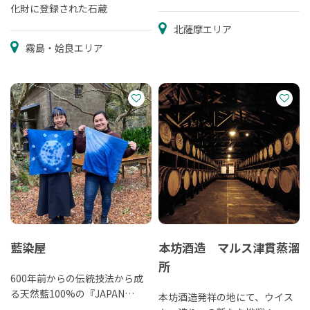
化財に登録された石蔵
北薩摩エリア
霧島・姶良エリア
藍染屋
本坊酒造 マルス津貫蒸溜
所
600年前からの伝統技法から成
る天然藍100%の『JAPAN
本坊酒造発祥の地にて、ウイス
BLUE』