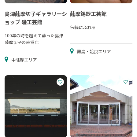
島津薩摩切子ギャラリーシ
薩摩錫器工芸館
ョップ 磯工芸館
伝統にふれる
100年の時を超えて蘇った島津
薩摩切子の直営店
霧島・姶良エリア
中薩摩エリア