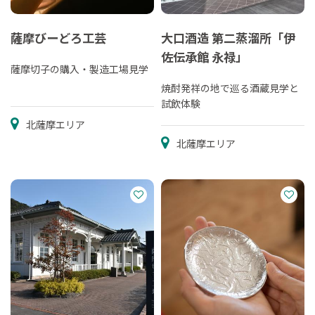
薩摩びーどろ工芸
大口酒造 第二蒸溜所「伊
佐伝承館 永禄」
薩摩切子の購入・製造工場見学
焼酎発祥の地で巡る酒蔵見学と
試飲体験
北薩摩エリア
北薩摩エリア