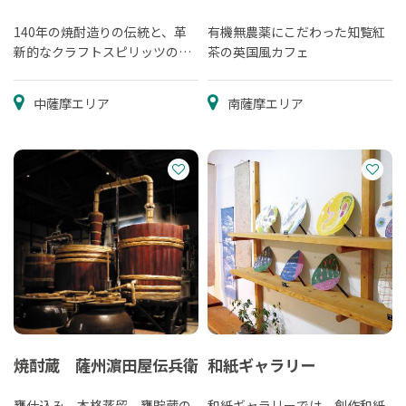
140年の焼酎造りの伝統と、革
有機無農薬にこだわった知覧紅
新的なクラフトスピリッツの両
茶の英国風カフェ
方を学び・味わえる
中薩摩エリア
南薩摩エリア
焼酎蔵 薩州濵田屋伝兵衛
和紙ギャラリー
甕仕込み、本格蒸留、甕貯蔵の
和紙ギャラリーでは、創作和紙