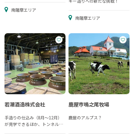
キー造りへの新たな挑戦！
南薩摩エリア
南薩摩エリア
若潮酒造株式会社
鹿屋市鳴之尾牧場
手造りの仕込み（8月～12月）
鹿屋のアルプス？
が見学できるほか、トンネル貯
蔵庫、試飲場や売店も併設。