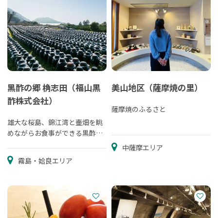
黑酢の郷 桷志田（福山黒
美山地区（薩摩焼の里）
酢株式会社）
薩摩焼のふるさと
雄大な桜島、錦江湾と壷畑を眺
めながらお食事ができる黒酢レ
ストラン
中薩摩エリア
霧島・姶良エリア