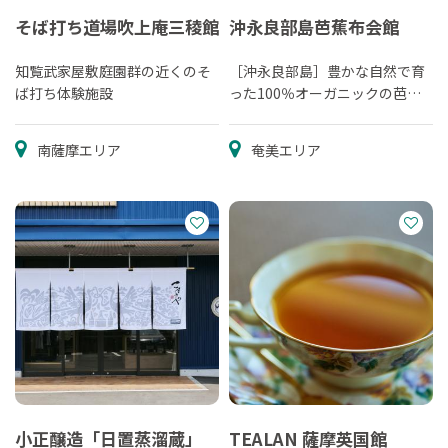
そば打ち道場吹上庵三稜館
沖永良部島芭蕉布会館
知覧武家屋敷庭園群の近くのそ
［沖永良部島］豊かな自然で育
ば打ち体験施設
った100％オーガニックの芭蕉
布
南薩摩エリア
奄美エリア
小正醸造「日置蒸溜蔵」
TEALAN 薩摩英国館