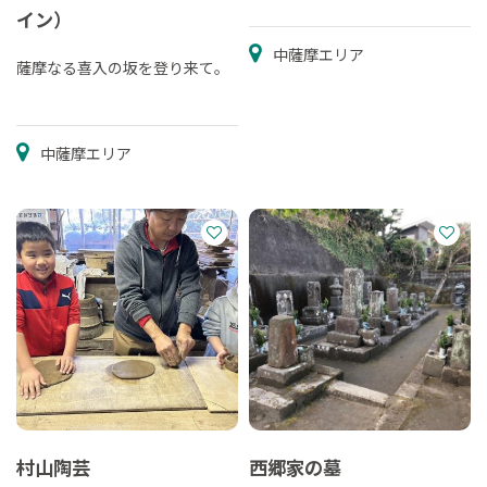
イン）
中薩摩エリア
薩摩なる喜入の坂を登り来て。
中薩摩エリア
村山陶芸
西郷家の墓