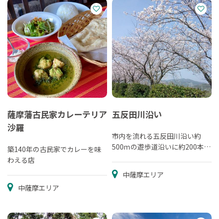
薩摩藩古民家カレーテリア
五反田川沿い
沙羅
市内を流れる五反田川沿い約
500ｍの遊歩道沿いに約200本の
築140年の古民家でカレーを味
ソメイヨシノが咲き誇ります。
わえる店
中薩摩エリア
中薩摩エリア