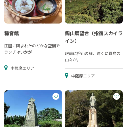
稲音館
錫山展望台（指宿スカイラ
イン）
田園に囲まれたのどかな空間で
ランチはいかが
眼前に谷山の緑、遠くに霧島の
山々が。
中薩摩エリア
中薩摩エリア