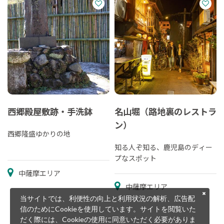
西郷殿屋敷跡・手洗鉢
名山堀（路地裏のレストラ
ン）
西郷隆盛ゆかりの地
知る人ぞ知る、鹿児島のディー
プなスポット
中薩摩エリア
中薩摩エリア
当サイトでは、利便性の向上と利用状況の解析、広告配
信のためにCookieを使用しています。サイトを閲覧いた
だく際には、Cookieの使用に同意いただく必要がありま