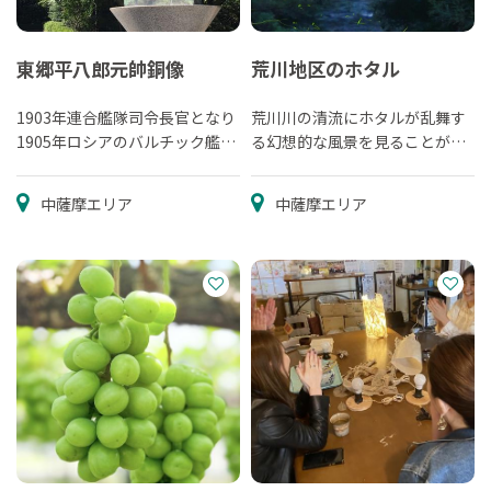
東郷平八郎元帥銅像
荒川地区のホタル
1903年連合艦隊司令長官となり
荒川川の清流にホタルが乱舞す
1905年ロシアのバルチック艦隊
る幻想的な風景を見ることがで
を破る。制作は昭和32年5月27
きます。
日。...
中薩摩エリア
中薩摩エリア