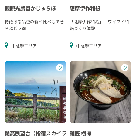
観観光農園かじゅらぼ
薩摩伊作和紙
特徴ある品種の食べ比べもでき
「薩摩伊作和紙」 ワイワイ和
るぶどう園
紙づくり体験
中薩摩エリア
中薩摩エリア
樋高展望台（指宿スカイラ
麺匠 樹凜