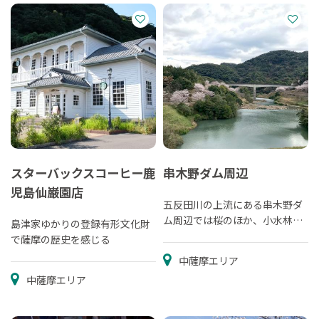
スターバックスコーヒー鹿
串木野ダム周辺
児島仙巌園店
五反田川の上流にある串木野ダ
ム周辺では桜のほか、小水林間
島津家ゆかりの登録有形文化財
広場やウォーキングトレイルも
で薩摩の歴史を感じる
あり老若男女楽しめます。
中薩摩エリア
中薩摩エリア