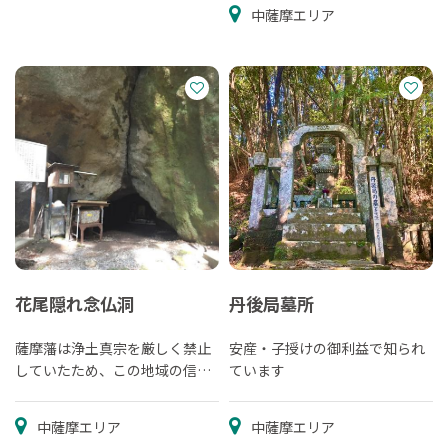
中薩摩エリア
花尾隠れ念仏洞
丹後局墓所
薩摩藩は浄土真宗を厳しく禁止
安産・子授けの御利益で知られ
していたため、この地域の信者
ています
はこの隠れ念仏洞で密かに信仰
を続けました。
中薩摩エリア
中薩摩エリア