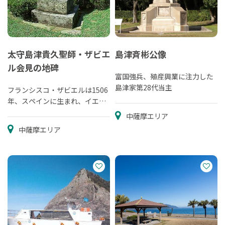
太守島津貴久聖師・ザビエ
島津斉彬公像
ル会見の地碑
富国強兵、殖産興業に注力した
島津家第28代当主
フランシスコ・ザビエルは1506
年、スペインに生まれ、イエズ
ス会の宣教師となり、インドや
中薩摩エリア
東洋の伝道に...
中薩摩エリア