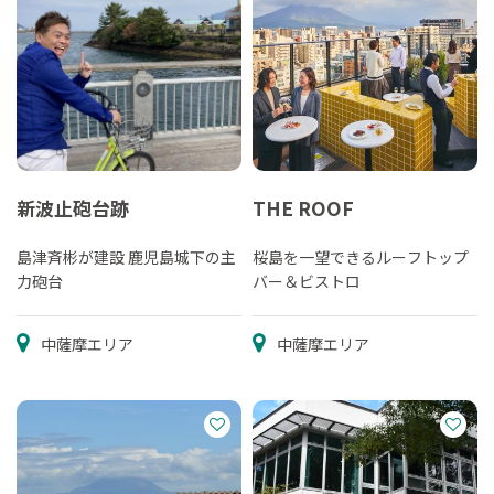
新波止砲台跡
THE ROOF
島津斉彬が建設 鹿児島城下の主
桜島を一望できるルーフトップ
力砲台
バー＆ビストロ
中薩摩エリア
中薩摩エリア