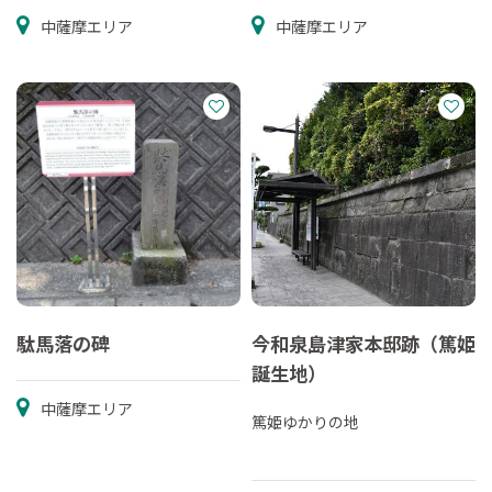
中薩摩エリア
中薩摩エリア
駄馬落の碑
今和泉島津家本邸跡（篤姫
誕生地）
中薩摩エリア
篤姫ゆかりの地