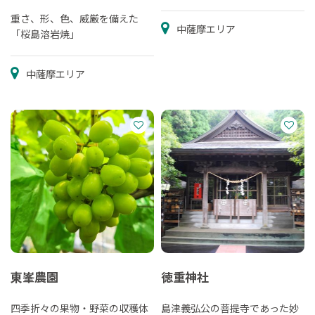
重さ、形、色、威厳を備えた
中薩摩エリア
「桜島溶岩焼」
中薩摩エリア
東峯農園
徳重神社
四季折々の果物・野菜の収穫体
島津義弘公の菩提寺であった妙