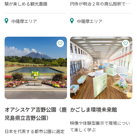
験が楽しめる観光農園
円寺が明治２年の廃仏毀釈で廃
寺になり、義弘公を祭神とする
徳重神社となりま...
中薩摩エリア
中薩摩エリア
オアシスケア吉野公園（鹿
かごしま環境未来館
児島県立吉野公園）
映像や体験型展示で環境につい
て楽しく学ぶ
日本を代表する都市公園に選定