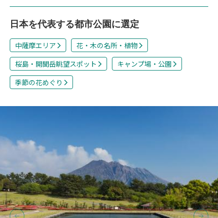
日本を代表する都市公園に選定
中薩摩エリア
花・木の名所・植物
桜島・開聞岳眺望スポット
キャンプ場・公園
季節の花めぐり