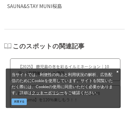
SAUNA&STAY MUNI桜島
このスポットの関連記事
【2025】 鹿児島の冬を彩るイルミネーション｜10
月～1月開催イベント情報
当サイトでは、利便性の向上と利用状況の解析、広告配
信のためにCookieを使用しています。サイトを閲覧いた
だく際には、Cookieの使用に同意いただく必要がありま
す。詳細は
クッキーポリシー
をご確認ください。
鹿児島市のイルミネーションイベント【LUMI
Satsuma】を120％楽しもう！！
同意する