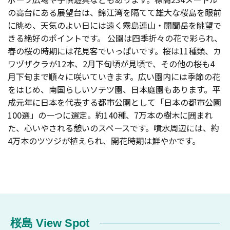
の高台にある展望台は、錦江湾を隔てて雄大な桜島を眼前
に眺め、天気のよい日には遠く霧島連山・開聞岳を眺望で
きる絶好のポイントです。 公園は四季折々の花で彩られ、
春の桜の時期には花見客でいっぱいです。桜は11種類、カ
ワヅザクラが12本、2月下旬頃が見頃で、その他の桜も4
月下旬まで順々に咲いていきます。広い園内には季節の花
をはじめ、南国らしいソテツ園、日本庭園もあります。平
成元年に日本を代表する都市公園として「日本の都市公園
100選」の一つに選定。約140種、7万本の樹木に囲まれ
た、心いやされる憩いのスペースです。噴水周辺には、約
4万本のツツジが植えられ、開花時期は鮮やかです。
桜島 View Spot