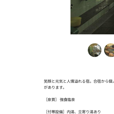
笑顔と元気と人情溢れる宿。合宿から個
があります。
［泉質］ 強食塩泉
［付帯設備］内湯、立寄り湯あり