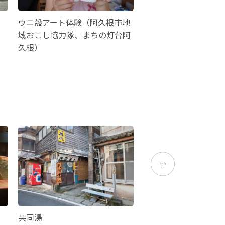
ウニ殻アート体験（阿久根市地
番所丘公園
域おこし協力隊、まちの灯台阿
久根）
共同湯
川内高城温泉