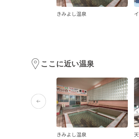
・黒之瀬戸大橋
きみよし温泉
イ
ここに近い温泉
きみよし温泉
天