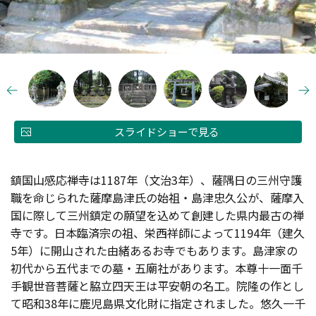
スライドショーで見る
鎮国山感応禅寺は1187年（文治3年）、薩隅日の三州守護
職を命じられた薩摩島津氏の始祖・島津忠久公が、薩摩入
国に際して三州鎮定の願望を込めて創建した県内最古の禅
寺です。日本臨済宗の祖、栄西祥師によって1194年（建久
5年）に開山された由緒あるお寺でもあります。島津家の
初代から五代までの墓・五廟社があります。本尊十一面千
手観世音菩薩と脇立四天王は平安朝の名工。院隆の作とし
て昭和38年に鹿児島県文化財に指定されました。悠久一千