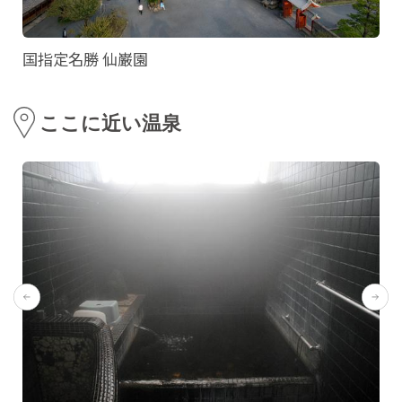
国指定名勝 仙巌園
ここに近い温泉