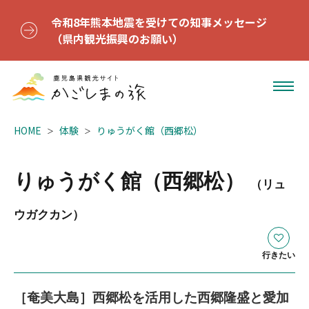
令和8年熊本地震を受けての知事メッセージ
（県内観光振興のお願い）
HOME
体験
りゅうがく館（西郷松）
りゅうがく館（西郷松）
（リュ
ウガクカン）
行きたい
［奄美大島］西郷松を活用した西郷隆盛と愛加