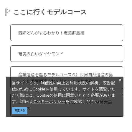
ここに行くモデルコース
西郷どんがまるわかり！奄美群島編
奄美の白いダイヤモンド
産業遺産を巡るモデルコース６）世界自然遺産の島
に文化遺産関連史跡を訪ねて＜奄美大島＞
当サイトでは、利便性の向上と利用状況の解析、広告配
信のためにCookieを使用しています。サイトを閲覧いた
だく際には、Cookieの使用に同意いただく必要がありま
す。詳細は
クッキーポリシー
をご確認ください。
ユニバーサルツーリズムモデルコース 4）奄美大島
コース
同意する