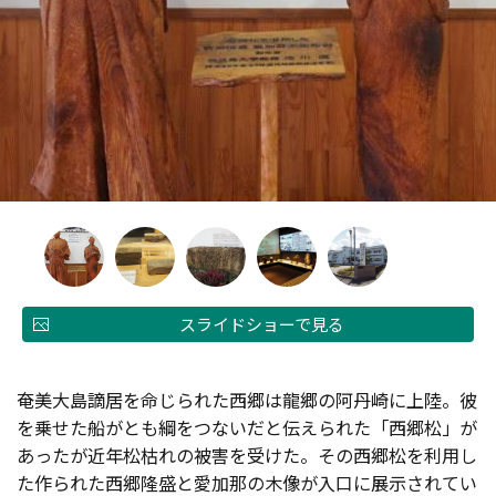
スライドショーで見る
奄美大島謫居を命じられた西郷は龍郷の阿丹崎に上陸。彼
を乗せた船がとも綱をつないだと伝えられた「西郷松」が
あったが近年松枯れの被害を受けた。その西郷松を利用し
た作られた西郷隆盛と愛加那の木像が入口に展示されてい