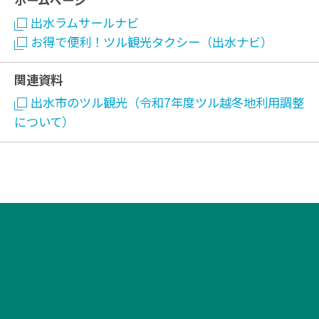
出水ラムサールナビ
お得で便利！ツル観光タクシー（出水ナビ）
関連資料
出水市のツル観光（令和7年度ツル越冬地利用調整
について）