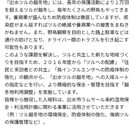
「出水ツルの越冬地」には、長年の保護活動により１万羽
を超えるツルが越冬し、毎年たくさんの野鳥もやってきま
す。養鶏業が盛んなため防疫体制は徹底していますが、感
染症がまん延すればツルの絶滅や養鶏業への被害をまねき
かねません。また、野鳥観察を目的とした路上駐車などは
通行の妨げとなり、ドライバー間のトラブルを引き起こす
可能性もあります。
このような課題を解決し、ツルと共生した新たな地域づく
りを目指すため、２０１６年度から「ツルへの配慮」「住
民と来訪者との共生」「鳥インフルエンザへの防疫体制の
強化」の観点から、「出水ツルの越冬地」への入域ルート
の指定などを行い、より積極的な保全・管理を目指す「越
冬地利用調整」を実施しています。
皆様から徴収した入域料は、出水市ラムサール条約湿地保
全・利活用計画に関わる事業に活用させていただきます
（例：ツル越冬地の環境保全、防疫体制の強化、傷病ツル
の保護管理など）。